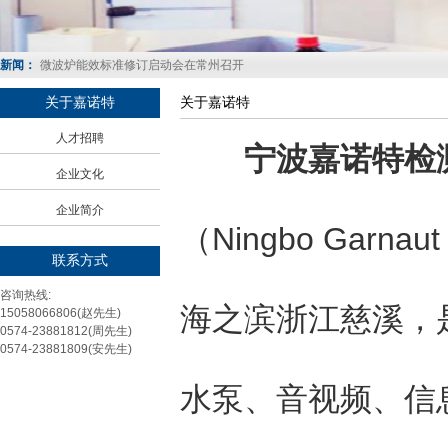
国家发展改革委 市场监管总局关于印发 中华人民共和国实行能源效率标识的
关实施规则的通知
国家认证认可监督管理委员会公告
新闻：
微波炉能效标准修订启动会在常州召开
国家发展和改革委、国家质检总局和国家认监委 2015年第7号公告
关于嘉诺特
关于嘉诺特
永磁同步电动机能效标识实施规则研讨会在北京召开
人才招聘
国家发展改革委 市场监管总局关于印发 中华人民共和国实行能源效率标识的
宁波嘉诺特检测
关实施规则的通知
企业文化
企业简介
（Ningbo Garnaut 
联系方式
咨询热线:
海之滨浙江慈溪，
15058066806(赵先生)
0574-23881812(周先生)
0574-23881809(安先生)
水泵、音视频、信